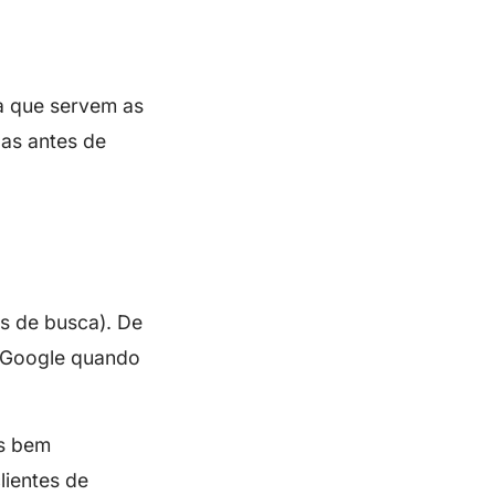
a que servem as
das antes de
s de busca). De
o Google quando
os bem
lientes de