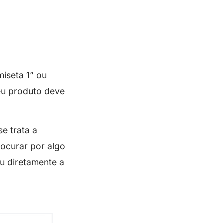
iseta 1” ou
eu produto deve
e trata a
rocurar por algo
u diretamente a