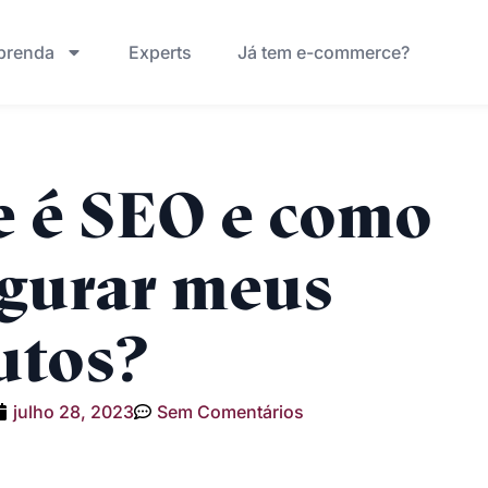
prenda
Experts
Já tem e-commerce?
e é SEO e como
igurar meus
utos?
julho 28, 2023
Sem Comentários