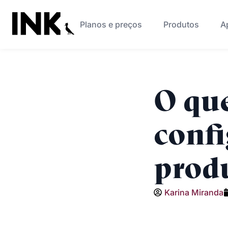
Planos e preços
Produtos
A
O qu
conf
prod
Karina Miranda